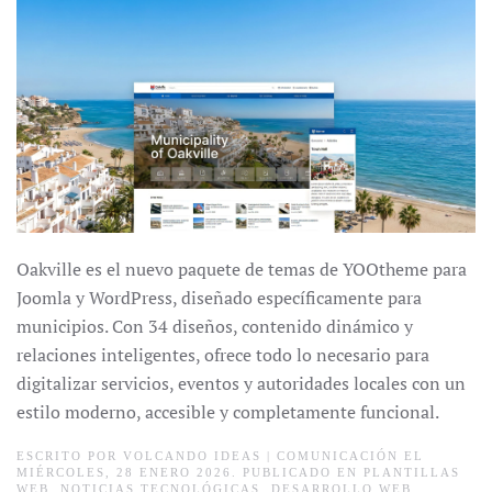
Oakville es el nuevo paquete de temas de YOOtheme para
Joomla y WordPress, diseñado específicamente para
municipios. Con 34 diseños, contenido dinámico y
relaciones inteligentes, ofrece todo lo necesario para
digitalizar servicios, eventos y autoridades locales con un
estilo moderno, accesible y completamente funcional.
ESCRITO POR
VOLCANDO IDEAS | COMUNICACIÓN
EL
MIÉRCOLES, 28 ENERO 2026. PUBLICADO EN
PLANTILLAS
WEB
,
NOTICIAS TECNOLÓGICAS
,
DESARROLLO WEB
,