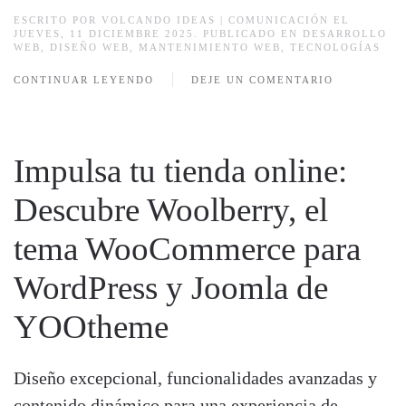
ESCRITO POR
VOLCANDO IDEAS | COMUNICACIÓN
EL
JUEVES, 11 DICIEMBRE 2025. PUBLICADO EN
DESARROLLO
WEB
,
DISEÑO WEB
,
MANTENIMIENTO WEB
,
TECNOLOGÍAS
CONTINUAR LEYENDO
DEJE UN COMENTARIO
Impulsa tu tienda online:
Descubre Woolberry, el
tema WooCommerce para
WordPress y Joomla de
YOOtheme
Diseño excepcional, funcionalidades avanzadas y
contenido dinámico para una experiencia de