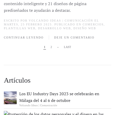
contenido inteligente y 21 diseños de página
prediseñados te ayudarán a destacar.
ESCRITO POR
VOLCANDO IDEAS | COMUNICACIÓN
EL
MARTES, 25 FEBRERO 2025. PUBLICADO EN
COMERCIOS
,
PLANTILLAS WEB
,
DESARROLLO WEB
,
DISEÑO WEB
CONTINUAR LEYENDO
DEJE UN COMENTARIO
1
2
»
LAST
Artículos
Los EU Industry Days 2023 se celebrarán en
Málaga del 4 al 6 de octubre
Volcando Ideas | Comunicación