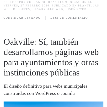
ESCRITO POR
VOLCANDO IDEAS | COMUNICACIÓN
EL
VIERNES, 27 FEBRERO 2026. PUBLICADO EN
PLANTILLAS
WEB
,
DEPORTES
,
DESARROLLO WEB
,
DISEÑO WEB
CONTINUAR LEYENDO
DEJE UN COMENTARIO
Oakville: Sí, también
desarrollamos páginas web
para ayuntamientos y otras
instituciones públicas
El diseño definitivo para webs municipales
construidas con WordPress o Joomla