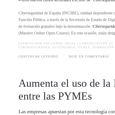
Ciberseguridad de España (INCIBE), entidad dependiente del
Función Pública, a través de la Secretaría de Estado de Digit
de formación gratuitos bajo la denominación
‘Cibersegurid
(Massive Online Open Course). En esta ocasión, están dirigi
ESCRITO POR
VOLCANDO IDEAS | COMUNICACIÓN
EL 
CIBERSEGURIDAD
,
AUTÓNOMOS
,
PYMES
,
FORMACIÓN
CONTINUAR LEYENDO
DEJE UN COMENTARIO
Aumenta el uso de la I
entre las PYMEs
Las empresas apuestan por esta tecnología co