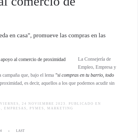
 al comercio de
ueda en casa", promueve las compras en las
La Consejería de
Empleo, Empresa y
a campaña que, bajo el lema
"si compras en tu barrio, todo
roximidad, es decir, aquellos a los que podemos acudir sin
VIERNES, 24 NOVIEMBRE 2023. PUBLICADO EN
S
,
EMPRESAS
,
PYMES
,
MARKETING
4
»
LAST