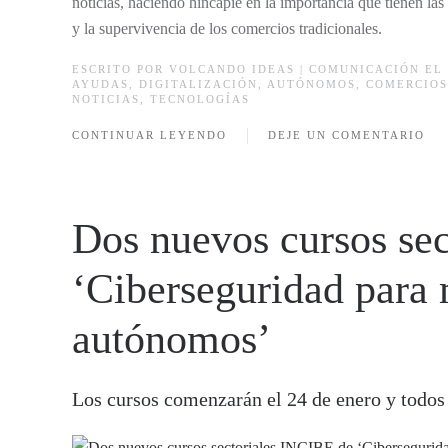
noticias, haciendo hincapié en la importancia que tienen las
y la supervivencia de los comercios tradicionales.
ESCRITO POR
VOLCANDO IDEAS | COMUNICACIÓN
EL 
AYUDAS
,
DIGITALIZACIÓN
,
AUTÓNOMOS
,
COMERCIOS
NOTICIAS
,
TECNOLOGÍAS
CONTINUAR LEYENDO
DEJE UN COMENTARIO
Dos nuevos cursos se
‘Ciberseguridad para
autónomos’
Los cursos comenzarán el 24 de enero y todos 