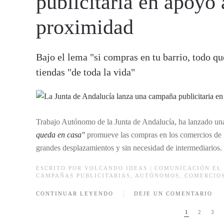
publicitaria en apoyo
proximidad
Bajo el lema "si compras en tu barrio, todo q
tiendas "de toda la vida"
Trabajo Autónomo de la Junta de Andalucía, ha lanzado un
queda en casa"
promueve las compras en los comercios de p
grandes desplazamientos y sin necesidad de intermediarios.
ESCRITO POR
VOLCANDO IDEAS | COMUNICACIÓN
EL 
CAMPAÑAS PUBLICITARIAS
,
AUTÓNOMOS
,
COMERCIO
CONTINUAR LEYENDO
DEJE UN COMENTARIO
1
2
3