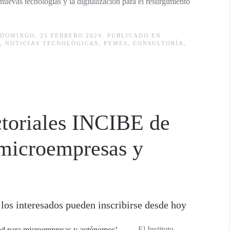
 nuevas tecnologías y la digitalización para el resurgimiento
DOMINGO, 25 FEBRERO 2024. PUBLICADO EN
,
NOTICIAS TECNOLÓGICAS
,
PYMES
,
CONSULTORÍA
,
ctoriales INCIBE de
 microempresas y
los interesados pueden inscribirse desde hoy
El Instituto