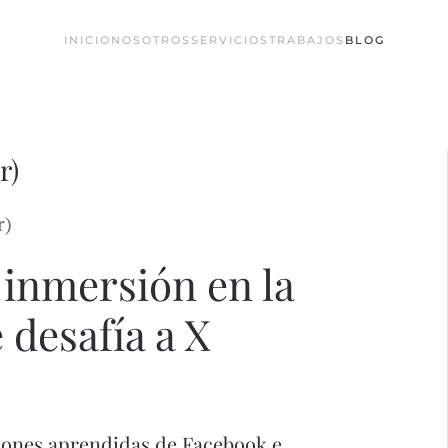
INICIO
NOSOTROS
SERVICIOS
TRABAJOS
BLOG
r)
r)
inmersión en la
 desafía a X
ciones aprendidas de Facebook e