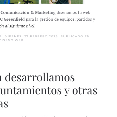
| Comunicación & Marketing
diseñamos tu web
C Greenfield
para la gestión de equipos, partidos y
ón al siguiente nivel
.
EL VIERNES, 27 FEBRERO 2026. PUBLICADO EN
DISEÑO WEB
én desarrollamos
untamientos y otras
as