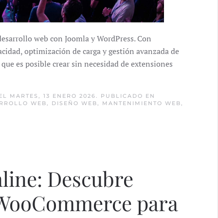
desarrollo web con Joomla y WordPress. Con
cidad, optimización de carga y gestión avanzada de
 que es posible crear sin necesidad de extensiones
EL MARTES, 13 ENERO 2026. PUBLICADO EN
RROLLO WEB
,
DISEÑO WEB
,
MANTENIMIENTO WEB
,
nline: Descubre
a WooCommerce para