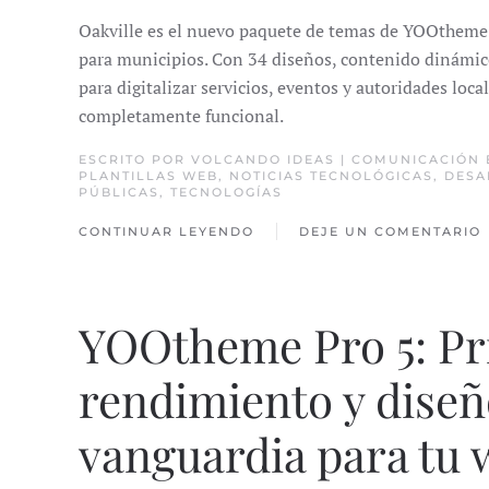
Oakville es el nuevo paquete de temas de YOOtheme
para municipios. Con 34 diseños, contenido dinámico 
para digitalizar servicios, eventos y autoridades loc
completamente funcional.
ESCRITO POR
VOLCANDO IDEAS | COMUNICACIÓN
PLANTILLAS WEB
,
NOTICIAS TECNOLÓGICAS
,
DESA
PÚBLICAS
,
TECNOLOGÍAS
CONTINUAR LEYENDO
DEJE UN COMENTARIO
YOOtheme Pro 5: Pr
rendimiento y dise
vanguardia para tu