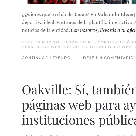
¿Quieres que tu club destaque? En
Volcando Ideas 
deportiva ideal. Partimos de la plantilla interactiva
F
noticias de la entidad.
Con nosotros, llevarás a tu afici
ESCRITO POR
VOLCANDO IDEAS | COMUNICACIÓN
PLANTILLAS WEB
,
DEPORTES
,
DESARROLLO WEB
,
CONTINUAR LEYENDO
DEJE UN COMENTARIO
Oakville: Sí, tambi
páginas web para ay
instituciones públic