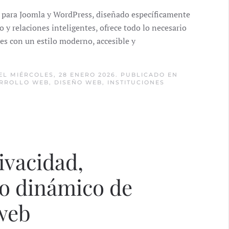
 para Joomla y WordPress, diseñado específicamente
y relaciones inteligentes, ofrece todo lo necesario
ales con un estilo moderno, accesible y
EL MIÉRCOLES, 28 ENERO 2026. PUBLICADO EN
RROLLO WEB
,
DISEÑO WEB
,
INSTITUCIONES
ivacidad,
ño dinámico de
 web