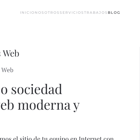
INICIO
NOSOTROS
SERVICIOS
TRABAJOS
BLOG
as Web
s Web
 o sociedad
web moderna y
os el sitio de tu equipo en Internet con