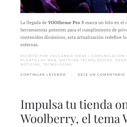
La llegada de
YOOtheme Pro 5
marca un hito en el 
herramientas potentes para el cumplimiento de priva
contenidos dinámicos, esta actualización redefine lo
externas.
ESCRITO POR
VOLCANDO IDEAS | COMUNICACIÓN
PLANTILLAS WEB
,
NOTICIAS TECNOLÓGICAS
,
DESA
NOTICIAS
,
TECNOLOGÍAS
CONTINUAR LEYENDO
DEJE UN COMENTARIO
Impulsa tu tienda o
Woolberry, el tem