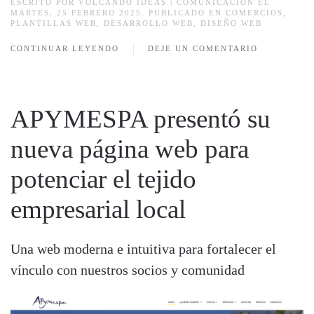
ESCRITO POR
VOLCANDO IDEAS | COMUNICACIÓN
EL
MARTES, 25 FEBRERO 2025. PUBLICADO EN
COMERCIOS
,
PLANTILLAS WEB
,
DESARROLLO WEB
,
DISEÑO WEB
CONTINUAR LEYENDO
DEJE UN COMENTARIO
APYMESPA presentó su
nueva página web para
potenciar el tejido
empresarial local
Una web moderna e intuitiva para fortalecer el
vínculo con nuestros socios y comunidad