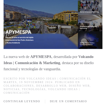
La nueva web de
APYMESPA
, desarrollada por
Volcando
Ideas | Comunicación & Marketing
, destaca por su diseño
funcional y tecnologías de vanguardia.
ESCRITO POR
VOLCANDO IDEAS | COMUNICACIÓN
EL
MARTES, 19 NOVIEMBRE 2024. PUBLICADO EN
COLABORACIONES
,
DESARROLLO WEB
,
DISEÑO WEB
,
NOTICIAS
,
TECNOLOGÍAS
,
VOLCANDO IDEAS |
COMUNICACIÓN
CONTINUAR LEYENDO
DEJE UN COMENTARIO