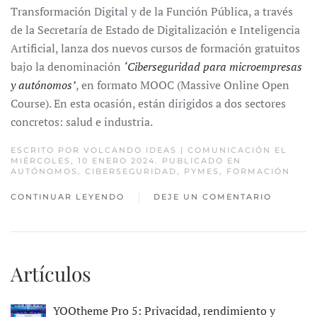
Transformación Digital y de la Función Pública, a través
de la Secretaría de Estado de Digitalización e Inteligencia
Artificial, lanza dos nuevos cursos de formación gratuitos
bajo la denominación
‘Ciberseguridad para microempresas
y autónomos’
, en formato MOOC (Massive Online Open
Course). En esta ocasión, están dirigidos a dos sectores
concretos: salud e industria.
ESCRITO POR
VOLCANDO IDEAS | COMUNICACIÓN
EL
MIÉRCOLES, 10 ENERO 2024. PUBLICADO EN
AUTÓNOMOS
,
CIBERSEGURIDAD
,
PYMES
,
FORMACIÓN
CONTINUAR LEYENDO
DEJE UN COMENTARIO
Artículos
YOOtheme Pro 5: Privacidad, rendimiento y