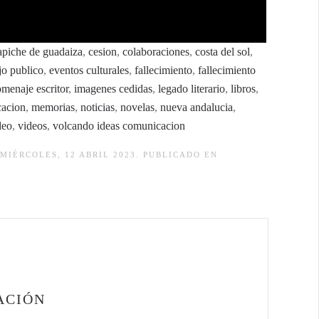
rapiche de guadaiza
,
cesion
,
colaboraciones
,
costa del sol
,
jo publico
,
eventos culturales
,
fallecimiento
,
fallecimiento
menaje escritor
,
imagenes cedidas
,
legado literario
,
libros
,
cacion
,
memorias
,
noticias
,
novelas
,
nueva andalucia
,
deo
,
videos
,
volcando ideas comunicacion
MIÉRCOLES, 12 ABRIL 2023. PUBLICADO EN
ACIÓN