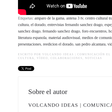
Etiquetas:
amparo de la gama
,
antena 3 tv
,
centro cultural t
cultura
,
el dorado
,
entrevistas fernando sanchez drago
,
espe
sanchez drago
,
fernando sanchez drago
,
foro encuentros
,
ho
literatura espanola
,
material audiovisual
,
medios de comuni
presentaciones
,
reedicion el dorado
,
san pedro alcantara
,
vi
ESCRITO POR
VOLCANDO IDEAS | COMUNICACIÓN
EL 
CULTURA
,
VÍDEO
,
COLABORACIONES
,
NOTICIAS
Sobre el autor
VOLCANDO IDEAS | COMUNIC