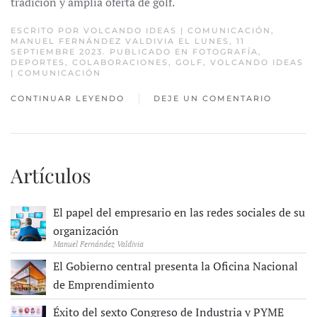
tradición y amplia oferta de golf.
ESCRITO POR
VOLCANDO IDEAS | COMUNICACIÓN
,
MANUEL FERNÁNDEZ VALDIVIA
EL LUNES, 11
SEPTIEMBRE 2023. PUBLICADO EN
FOTOGRAFÍA
,
DEPORTES
,
COLABORACIONES
,
GOLF
,
VOLCANDO IDEAS
| COMUNICACIÓN
CONTINUAR LEYENDO
DEJE UN COMENTARIO
Artículos
El papel del empresario en las redes sociales de su
organización
Manuel Fernández Valdivia
El Gobierno central presenta la Oficina Nacional
de Emprendimiento
Éxito del sexto Congreso de Industria y PYME