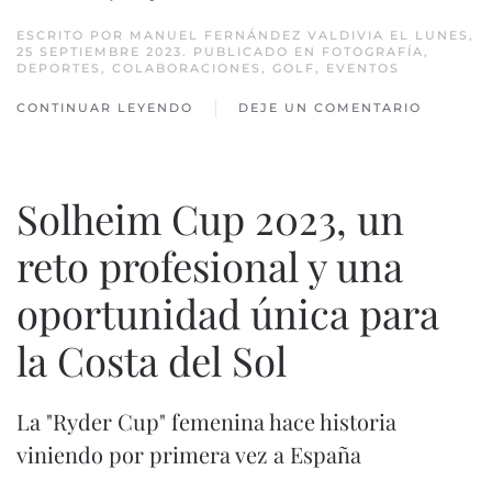
ESCRITO POR
MANUEL FERNÁNDEZ VALDIVIA
EL LUNES,
25 SEPTIEMBRE 2023. PUBLICADO EN
FOTOGRAFÍA
,
DEPORTES
,
COLABORACIONES
,
GOLF
,
EVENTOS
CONTINUAR LEYENDO
DEJE UN COMENTARIO
Solheim Cup 2023, un
reto profesional y una
oportunidad única para
la Costa del Sol
La "Ryder Cup" femenina hace historia
viniendo por primera vez a España